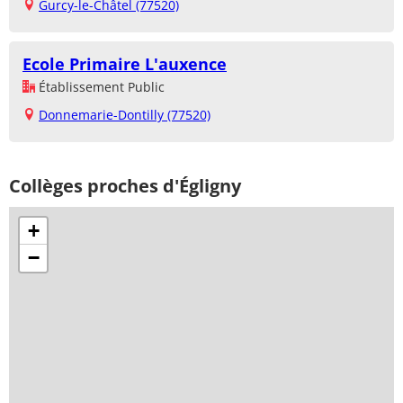
Gurcy-le-Châtel (77520)
Ecole Primaire L'auxence
Établissement Public
Donnemarie-Dontilly (77520)
Collèges proches d'Égligny
+
−