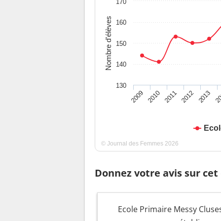
170
Nombre d'élèves
160
150
140
130
2009
2010
2011
2012
2013
2
Ecol
© Journal des Femmes 2026
Donnez votre avis sur cet
Ecole Primaire Messy Cluses 