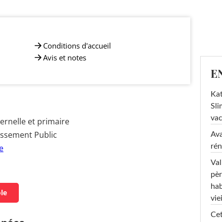
Conditions d'accueil
Avis et notes
E
Kat
Sli
va
rnelle et primaire
issement Public
Ava
rén
e
Val
pèr
hab
ole
viei
Cet