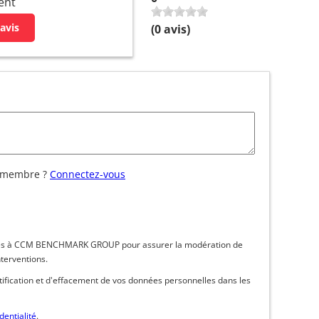
ent
avis
(
0
avis)
 membre ?
Connectez-vous
inées à CCM BENCHMARK GROUP pour assurer la modération de
nterventions.
ctification et d'effacement de vos données personnelles dans les
dentialité
.