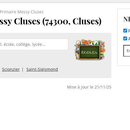
 Primaire Messy Cluses
N
sy Cluses (74300, Cluses)
F
A
Scionzier
Saint-Sigismond
Mise à jour le 21/11/25