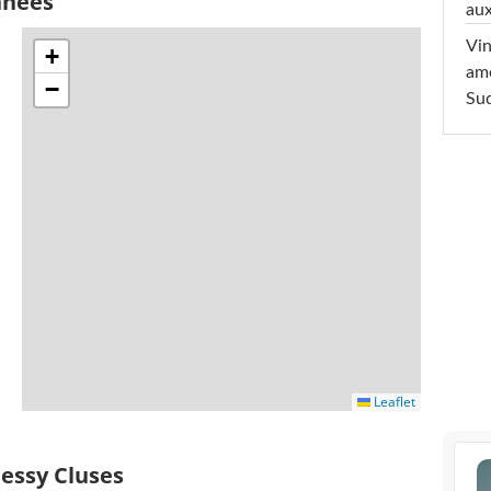
nnées
aux
Vin
+
am
−
Sud
Leaflet
Messy Cluses