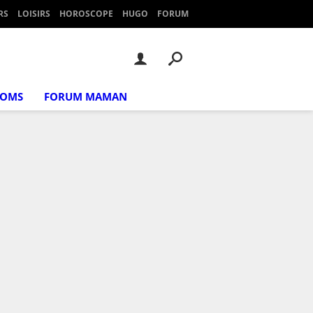
RS
LOISIRS
HOROSCOPE
HUGO
FORUM
NOMS
FORUM MAMAN