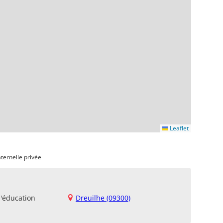
Leaflet
ternelle privée
d'éducation
Dreuilhe (09300)