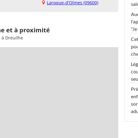
Laroque-d'Olmes (09600)
sal
Au
l'a
he et à proximité
"Je
 à Dreuilhe
Cet
pou
che
Lég
cou
seu
Pré
enf
sor
adu