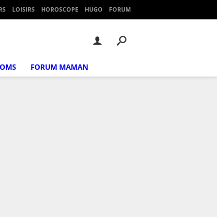
RS
LOISIRS
HOROSCOPE
HUGO
FORUM
NOMS
FORUM MAMAN