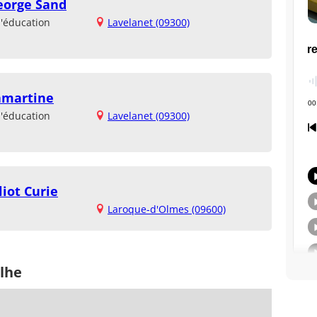
eorge Sand
d'éducation
Lavelanet (09300)
amartine
d'éducation
Lavelanet (09300)
liot Curie
Laroque-d'Olmes (09600)
ilhe