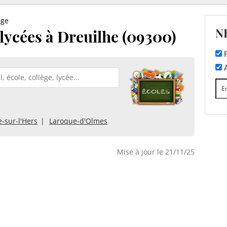
ège
N
 lycées à Dreuilhe (09300)
F
A
e-sur-l'Hers
Laroque-d'Olmes
Mise à jour le 21/11/25