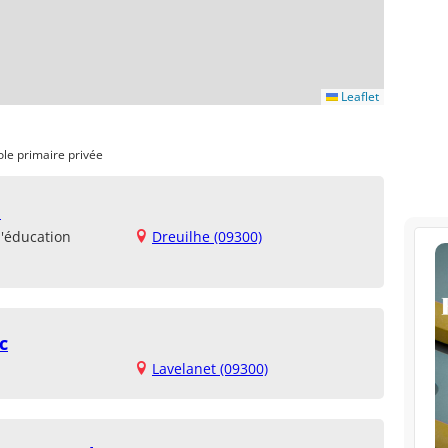
Leaflet
ole primaire privée
e
d'éducation
Dreuilhe (09300)
c
Lavelanet (09300)