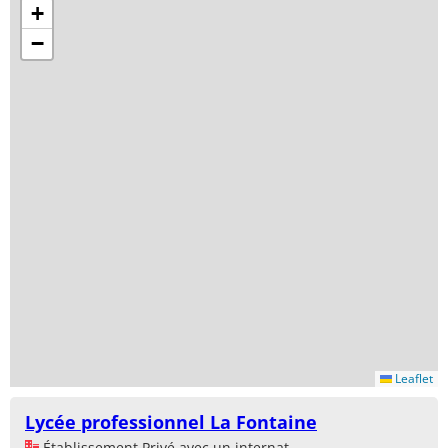
+
−
Leaflet
Lycée professionnel La Fontaine
Établissement Privé avec un internat