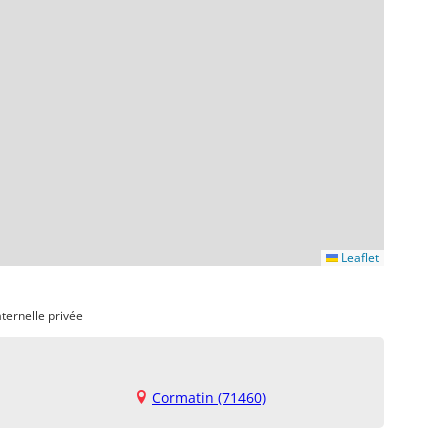
Leaflet
ternelle privée
Cormatin (71460)