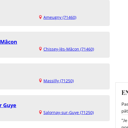
Ameugny (71460)
s Mâcon
Chissey-lès-Mâcon (71460)
Massilly (71250)
E
r Guye
Pas
pât
Salornay-sur-Guye (71250)
"Je
pos