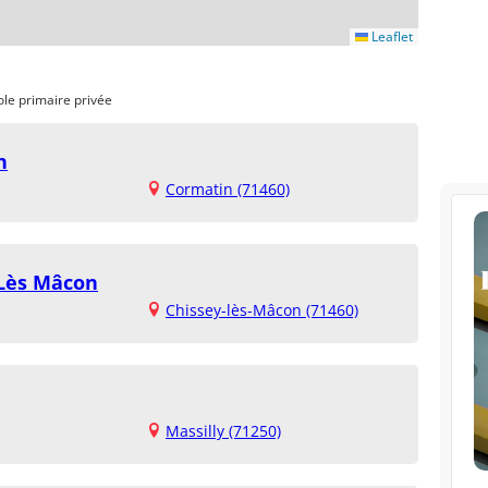
Leaflet
ole primaire privée
n
Cormatin (71460)
 Lès Mâcon
Chissey-lès-Mâcon (71460)
Massilly (71250)