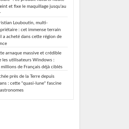
teint et fixe le maquillage jusqu'au
r
istian Louboutin, multi-
priétaire : cet immense terrain
il a acheté dans cette région de
ance
te arnaque massive et crédible
e les utilisateurs Windows :
 millions de Français déjà ciblés
hée près de la Terre depuis
ans : cette "quasi-lune" fascine
 astronomes