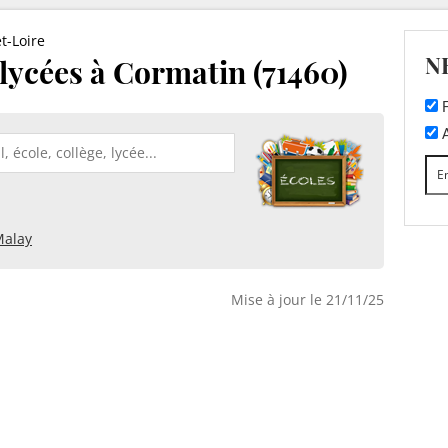
t-Loire
N
 lycées à Cormatin (71460)
F
A
alay
Mise à jour le 21/11/25