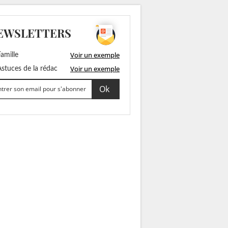
EWSLETTERS
Voir un exemple
amille
Voir un exemple
stuces de la rédac