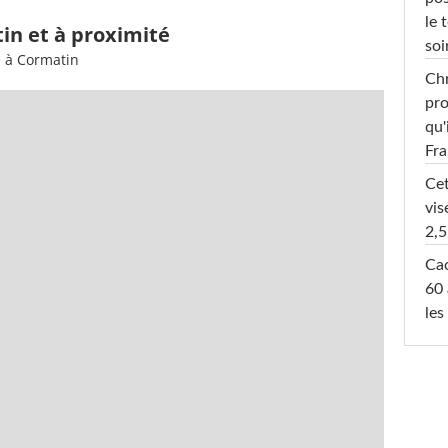
le 
in et à proximité
soi
e à Cormatin
Chr
pro
qu'
Fr
Cet
vis
2,5
Cac
60 
les