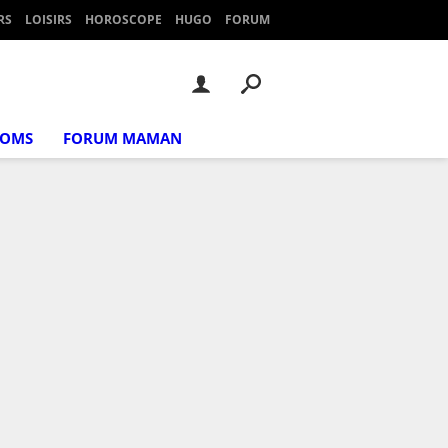
RS
LOISIRS
HOROSCOPE
HUGO
FORUM
NOMS
FORUM MAMAN