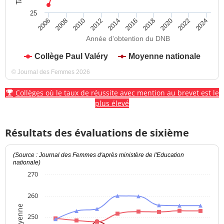
25
2012
2018
2024
2008
2014
2020
2010
2016
2022
2006
Année d'obtention du DNB
Collège Paul Valéry
Moyenne nationale
© Journal des Femmes 2026
Collèges où le taux de réussite avec mention au brevet est le
plus élevé
Résultats des évaluations de sixième
(Source : Journal des Femmes d'après ministère de l'Education
nationale)
270
260
250