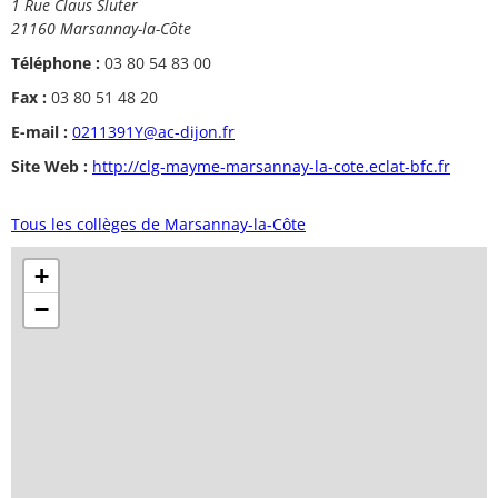
1 Rue Claus Sluter
21160 Marsannay-la-Côte
Téléphone :
03 80 54 83 00
Fax :
03 80 51 48 20
E-mail :
0211391Y@ac-dijon.fr
Site Web :
http://clg-mayme-marsannay-la-cote.eclat-bfc.fr
Tous les collèges de Marsannay-la-Côte
+
−