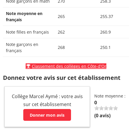
Note garçons en math
270
258.3
Note moyenne en
265
255.37
français
Note filles en français
262
260.9
Note garçons en
268
250.1
français
Classement des collèges en Côte-d'Or
Donnez votre avis sur cet établissement
Collège Marcel Aymé : votre avis
Note moyenne :
0
sur cet établissement
Donner mon avis
(
0
avis)