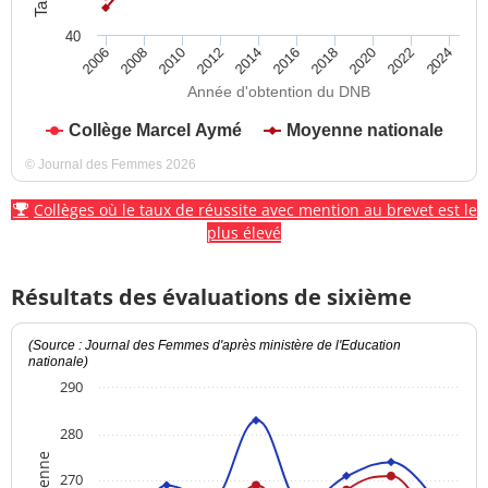
40
2012
2018
2024
2008
2014
2020
2010
2016
2022
2006
Année d'obtention du DNB
Collège Marcel Aymé
Moyenne nationale
© Journal des Femmes 2026
Collèges où le taux de réussite avec mention au brevet est le
plus élevé
Résultats des évaluations de sixième
(Source : Journal des Femmes d'après ministère de l'Education
nationale)
290
280
270