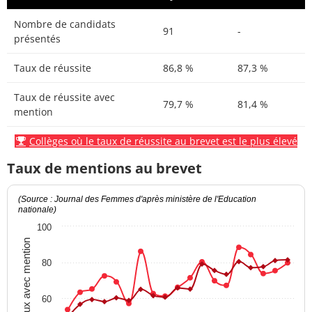
Nombre de candidats
91
-
présentés
Taux de réussite
86,8 %
87,3 %
Taux de réussite avec
79,7 %
81,4 %
mention
Collèges où le taux de réussite au brevet est le plus élevé
Taux de mentions au brevet
(Source : Journal des Femmes d'après ministère de l'Education
nationale)
100
Taux avec mention
80
60