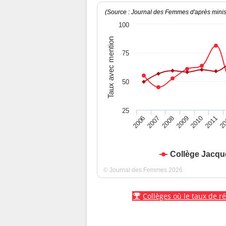
(Source : Journal des Femmes d'après minist
100
Taux avec mention
75
50
25
2010
2009
2008
20
2007
2011
2006
Collège Jacqu
© Journal des Femmes 2026
Collèges où le taux de r