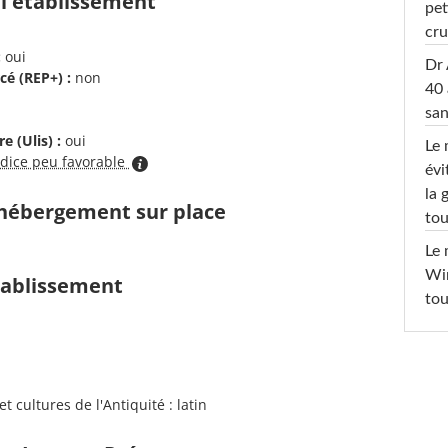
 l'établissement
pet
cru
:
oui
Dr 
cé (REP+) :
non
40 
san
e (Ulis) :
oui
Le 
ndice peu favorable
évi
la 
d'hébergement sur place
tou
Le 
Win
établissement
tou
 cultures de l'Antiquité : latin