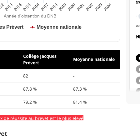
2020
2015
2024
2019
2014
2023
2018
2013
2022
2017
12
2021
2016
Année d'obtention du DNB
es Prévert
Moyenne nationale
Collège Jacques
Moyenne nationale
Prévert
82
-
87,8 %
87,3 %
79,2 %
81,4 %
x de réussite au brevet est le plus élevé
vet