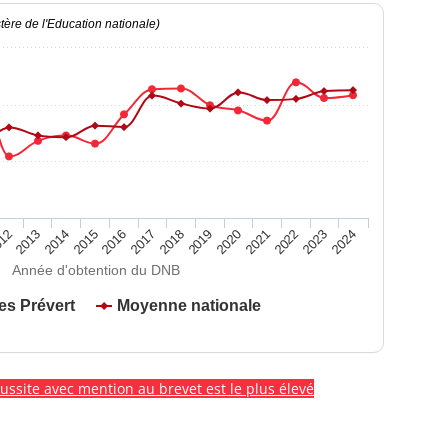
ère de l'Education nationale)
2020
2015
2024
2019
2014
2023
2018
2013
2022
2017
12
2021
2016
Année d'obtention du DNB
es Prévert
Moyenne nationale
éussite avec mention au brevet est le plus élevé