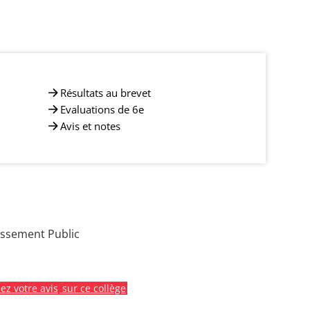
Résultats au brevet
Evaluations de 6e
Avis et notes
issement Public
z votre avis
sur ce collège