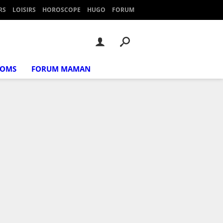
RS
LOISIRS
HOROSCOPE
HUGO
FORUM
NOMS
FORUM MAMAN