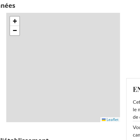
nnées
+
−
E
Cet
le 
de 
Leaflet
Vou
cam