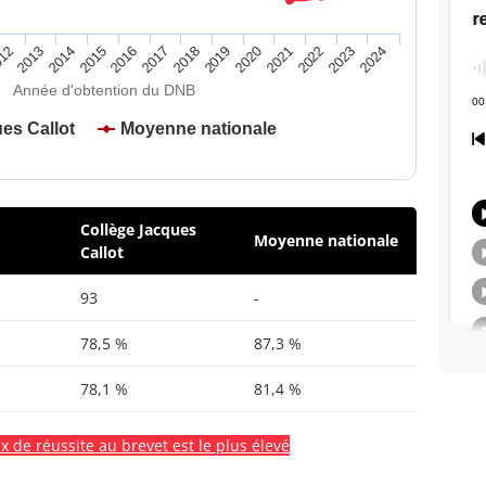
2020
2015
2024
2019
2014
2023
2018
2013
2022
2017
12
2021
2016
Année d'obtention du DNB
es Callot
Moyenne nationale
Collège Jacques
Moyenne nationale
Callot
93
-
78,5 %
87,3 %
78,1 %
81,4 %
x de réussite au brevet est le plus élevé