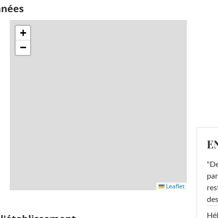
nnées
+
−
E
"De
par
Leaflet
res
des
Hél