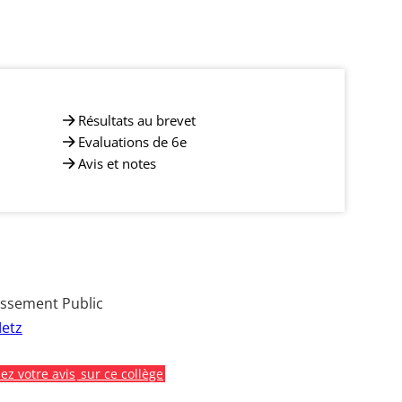
Résultats au brevet
Evaluations de 6e
Avis et notes
issement Public
etz
z votre avis
sur ce collège