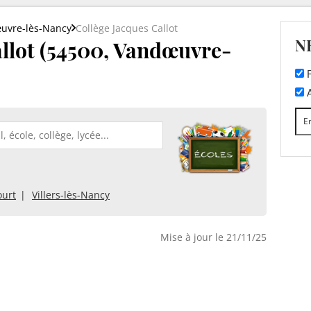
uvre-lès-Nancy
Collège Jacques Callot
N
allot (54500, Vandœuvre-
F
A
ourt
Villers-lès-Nancy
Mise à jour le 21/11/25