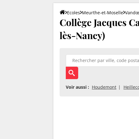
Ecoles
Meurthe-et-Moselle
Vandœ
Collège Jacques C
lès-Nancy)
Voir aussi :
Houdemont
Heillec