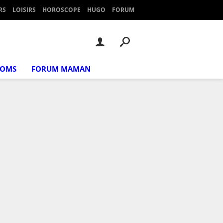
RS
LOISIRS
HOROSCOPE
HUGO
FORUM
NOMS
FORUM MAMAN