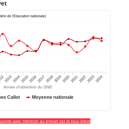
vet
ère de l'Education nationale)
2020
2015
2024
2019
2014
2023
2018
2013
2022
2017
12
2021
2016
Année d'obtention du DNB
es Callot
Moyenne nationale
éussite avec mention au brevet est le plus élevé