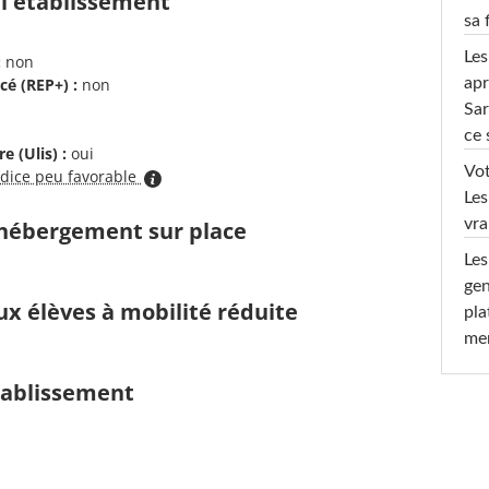
 l'établissement
sa 
Les
:
non
apr
cé (REP+) :
non
Sar
ce 
e (Ulis) :
oui
Vot
ndice peu favorable
Les
vra
d'hébergement sur place
Les
gen
ux élèves à mobilité réduite
pla
men
établissement