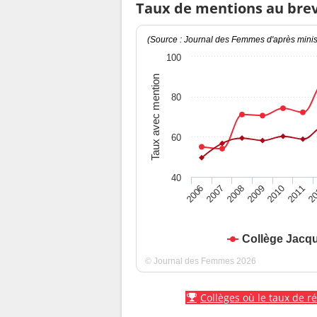
Taux de mentions au bre
(Source : Journal des Femmes d'après minist
100
Taux avec mention
80
60
40
2010
2009
2008
20
2007
2011
2006
Collège Jacqu
© Journal des Femmes 2026
Collèges où le taux de r