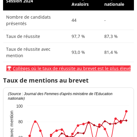
Session 2024
Avaloirs
nationale
Nombre de candidats
44
-
présentés
Taux de réussite
97,7 %
87,3 %
Taux de réussite avec
93,0 %
81,4 %
mention
Collèges où le taux de réussite au brevet est le plus élevé
Taux de mentions au brevet
(Source : Journal des Femmes d'après ministère de l'Education
nationale)
100
Taux avec mention
80