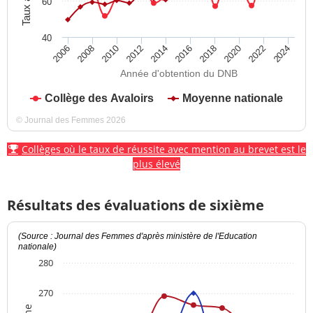
60
40
2012
2018
2024
2008
2014
2020
2010
2016
2022
2006
Année d'obtention du DNB
Collège des Avaloirs
Moyenne nationale
© Journal des Femmes 2026
Collèges où le taux de réussite avec mention au brevet est le
plus élevé
Résultats des évaluations de sixième
(Source : Journal des Femmes d'après ministère de l'Education
nationale)
280
270