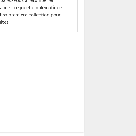
parez-vous à retomber en
ance : ce jouet emblématique
t sa première collection pour
ltes