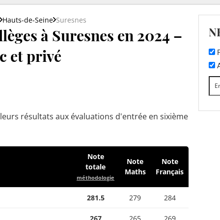
Hauts-de-Seine
Suresnes
N
llèges à Suresnes en 2024 –
c et privé
F
A
leurs résultats aux évaluations d'entrée en sixième
Note
Note
Note
totale
Maths
Français
méthodologie
281.5
279
284
267
265
269