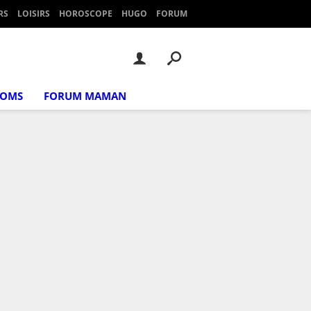
RS
LOISIRS
HOROSCOPE
HUGO
FORUM
NOMS
FORUM MAMAN