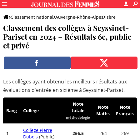
Classement national
Auvergne-Rhône-Alpes
Isère
Classement des collèges à Seyssinet-
Seyssinet-Pariset
Pariset en 2024 – Résultats 6e, public
et privé
Les collèges ayant obtenu les meilleurs résultats aux
évaluations d'entrée en sixième à Seyssinet-Pariset.
Note
Note
Note
Rang
Collège
totale
Maths
Français
méthodologie
Collège Pierre
1
266.5
264
269
Dubois
(Public)