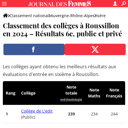
Classement national
Auvergne-Rhône-Alpes
Isère
Classement des collèges à Roussillon
Roussillon
en 2024 – Résultats 6e, public et privé
Les collèges ayant obtenu les meilleurs résultats aux
évaluations d'entrée en sixième à Roussillon.
Note
Note
Note
Rang
Collège
totale
Maths
Français
méthodologie
Collège de L'edit
1
239
234
244
(Public)