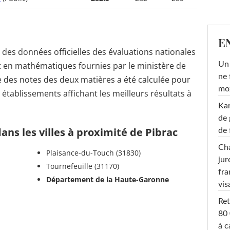
E
r des données officielles des évaluations nationales
t en mathématiques fournies par le ministère de
Un 
ne 
 des notes des deux matières a été calculée pour
moz
s établissements affichant les meilleurs résultats à
Ka
de 
ans les villes à proximité de Pibrac
de 
Cha
Plaisance-du-Touch (31830)
jur
Tournefeuille (31170)
fra
Département de la Haute-Garonne
vis
Ret
80 
à c