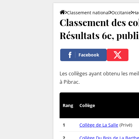
Classement national
Occitanie
Ha
Classement des col
Résultats 6e, publi
Facebook
Les collèges ayant obtenu les meil
à Pibrac.
Rang
Collège
1
Collège de La Salle
(Privé)
2
Collège Du Bois de La Barth