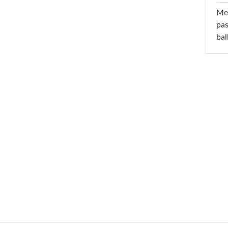
Mel
pas
ba