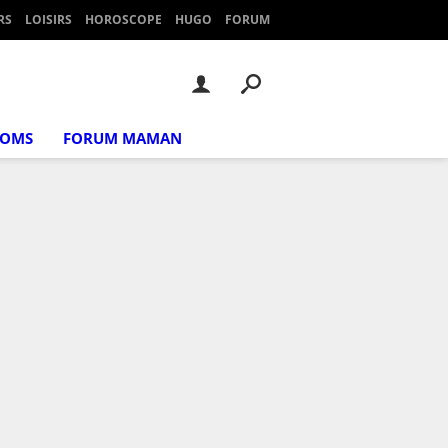
RS
LOISIRS
HOROSCOPE
HUGO
FORUM
NOMS
FORUM MAMAN