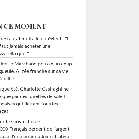
N CE MOMENT
restaurateur italien prévient : "il
faut jamais acheter une
zarella qui..."
rine Le Marchand pousse un coup
gueule, Alizée franche sur sa vie
famille...
que été, Charlotte Casiraghi ne
e que par ces lunettes de soleil
nçaises qui flattent tous les
ages
raite sous-estimée :
000 Français perdent de l'argent
ause d'une erreur administrative