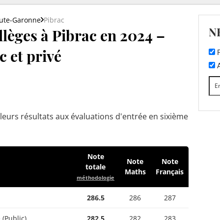
ute-Garonne
Pibrac
N
lèges à Pibrac en 2024 –
c et privé
F
A
leurs résultats aux évaluations d'entrée en sixième
Note
Note
Note
totale
Maths
Français
méthodologie
286.5
286
287
e
(Public)
282.5
282
283