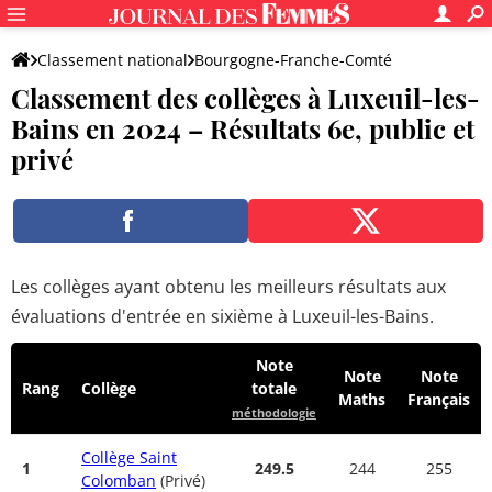
Classement national
Bourgogne-Franche-Comté
Classement des collèges à Luxeuil-les-
Haute-Saône
Luxeuil-les-Bains
Bains en 2024 – Résultats 6e, public et
privé
Les collèges ayant obtenu les meilleurs résultats aux
évaluations d'entrée en sixième à Luxeuil-les-Bains.
Note
Note
Note
Rang
Collège
totale
Maths
Français
méthodologie
Collège Saint
1
249.5
244
255
Colomban
(Privé)