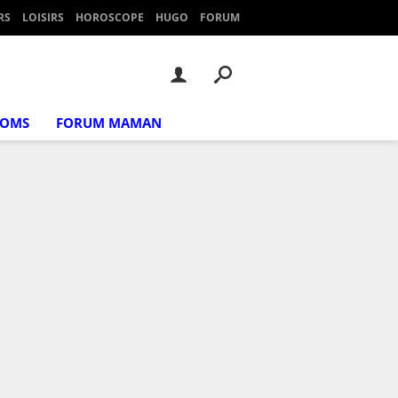
RS
LOISIRS
HOROSCOPE
HUGO
FORUM
NOMS
FORUM MAMAN