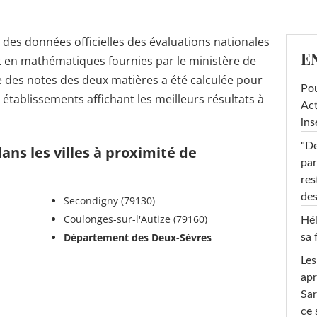
r des données officielles des évaluations nationales
E
t en mathématiques fournies par le ministère de
 des notes des deux matières a été calculée pour
Pou
s établissements affichant les meilleurs résultats à
Act
ins
"De
ans les villes à proximité de
par
res
des
Secondigny (79130)
Coulonges-sur-l'Autize (79160)
Hél
Département des Deux-Sèvres
sa 
Les
apr
Sar
ce 