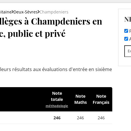
itaine
Deux-Sèvres
Champdeniers
N
llèges à Champdeniers en
, public et privé
F
A
leurs résultats aux évaluations d'entrée en sixième
Note
Note
Note
totale
Maths
Français
méthodologie
246
246
246