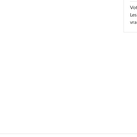
Vot
Les
vra