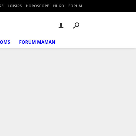
RS
LOISIRS
HOROSCOPE
HUGO
FORUM
NOMS
FORUM MAMAN