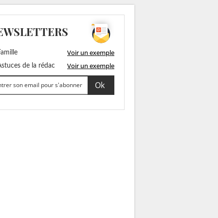
EWSLETTERS
Voir un exemple
amille
Voir un exemple
stuces de la rédac