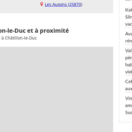
Les Auxons (25870)
Kat
Sli
va
on-le-Duc et à proximité
Ava
 à Châtillon-le-Duc
rén
Val
pèr
hab
viei
Cet
aux
Vin
am
Sud