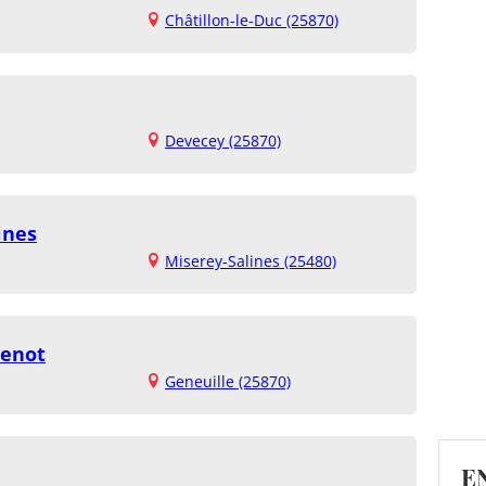
Châtillon-le-Duc (25870)
Devecey (25870)
ines
Miserey-Salines (25480)
uenot
Geneuille (25870)
E