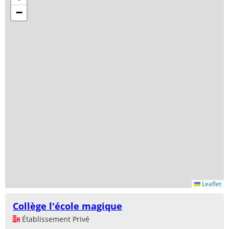
−
Leaflet
Collège l'école magique
Établissement Privé