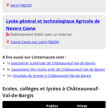
Varzy (58210)
Lycée général et technologique Agricole de
Nevers Cosne
Établissement Public avec un internat
Cosne-Cours-sur-Loire (58200)
A lire aussi sur Linternaute.com :
la
population scolarisée de Châteauneuf-Val-de-Bargis
le
classement des lycées près de Châteauneuf-Val-de-Bargis
les
résultats du brevet à Châteauneuf-Val-de-Bargis
Ecoles, collèges et lycées à Châteauneuf-
Val-de-Bargis
Publics
Privés