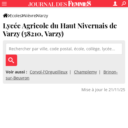
Ecoles
Nièvre
Varzy
Lycée Agricole du Haut Nivernais de
Lycée Agricole du Haut Nivernais de Varzy
Varzy (58210, Varzy)
Voir aussi :
Corvol-l'Orgueilleux
Champlemy
Brinon-
sur-Beuvron
Mise à jour le 21/11/25