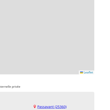
Leaflet
ternelle privée
Passavant (25360)