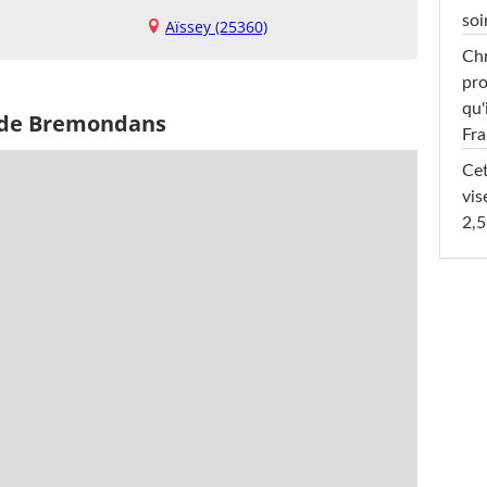
soi
Aïssey (25360)
Chr
pro
qu'
s de Bremondans
Fr
Cet
vis
2,5