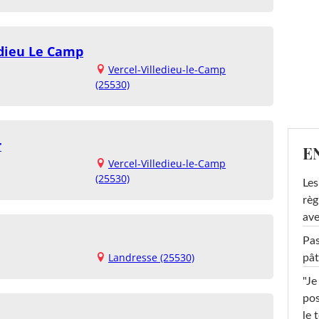
edieu Le Camp
Vercel-Villedieu-le-Camp
(25530)
r
E
Vercel-Villedieu-le-Camp
(25530)
Les
règ
ave
Pas
Landresse (25530)
pât
"Je
pos
le 