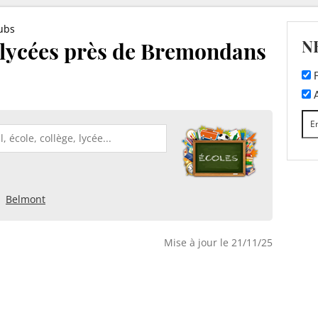
ubs
N
t lycées près de Bremondans
F
A
Belmont
Mise à jour le 21/11/25