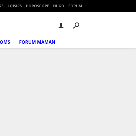
RS
LOISIRS
HOROSCOPE
HUGO
FORUM
NOMS
FORUM MAMAN