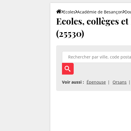
Ecoles
Académie de Besançon
Do
Ecoles, collèges e
(25530)
Voir aussi :
Épenouse
Orsans