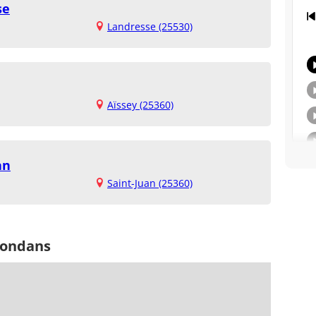
se
Landresse (25530)
Aïssey (25360)
an
Saint-Juan (25360)
mondans