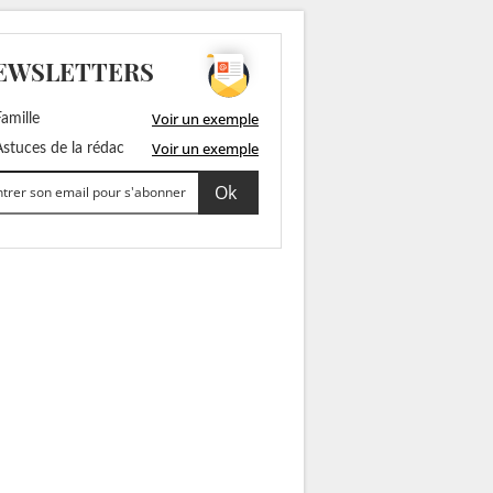
EWSLETTERS
Voir un exemple
amille
Voir un exemple
stuces de la rédac