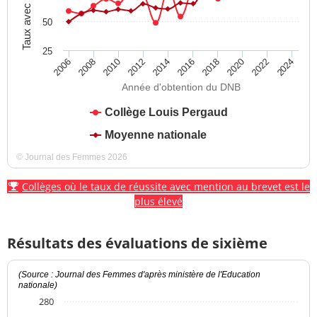
Taux avec mention
50
25
2012
2018
2024
2008
2014
2020
2010
2016
2022
2006
Année d'obtention du DNB
Collège Louis Pergaud
Moyenne nationale
© Journal des Femmes 2026
Collèges où le taux de réussite avec mention au brevet est le
plus élevé
Résultats des évaluations de sixième
(Source : Journal des Femmes d'après ministère de l'Education
nationale)
280