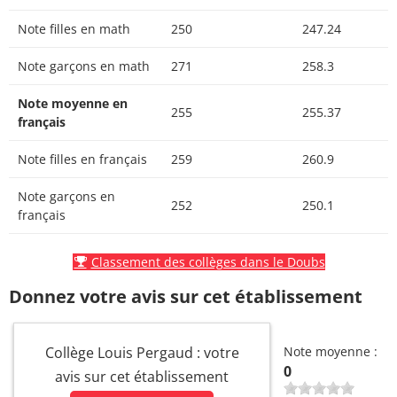
Note filles en math
250
247.24
Note garçons en math
271
258.3
Note moyenne en
255
255.37
français
Note filles en français
259
260.9
Note garçons en
252
250.1
français
Classement des collèges dans le Doubs
Donnez votre avis sur cet établissement
Collège Louis Pergaud : votre
Note moyenne :
0
avis sur cet établissement