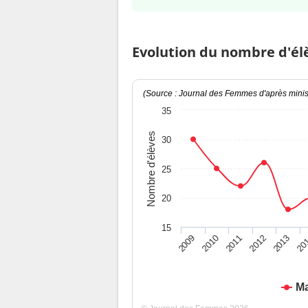
Evolution du nombre d'él
(Source : Journal des Femmes d'après minist
35
Nombre d'élèves
30
25
20
15
2009
2010
2011
2012
2013
20
Ma