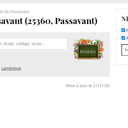
le de Passavant
N
avant (25360, Passavant)
F
A
Landresse
Mise à jour le 21/11/25