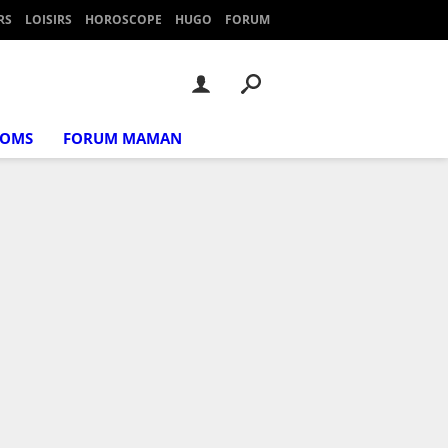
RS
LOISIRS
HOROSCOPE
HUGO
FORUM
NOMS
FORUM MAMAN