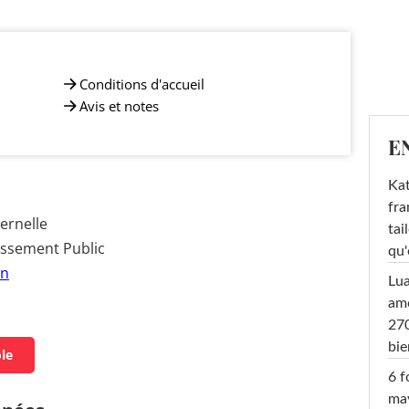
Conditions d'accueil
Avis et notes
E
Kat
fra
ernelle
tai
issement Public
qu'
on
Lu
amo
270
bi
ole
6 f
ma