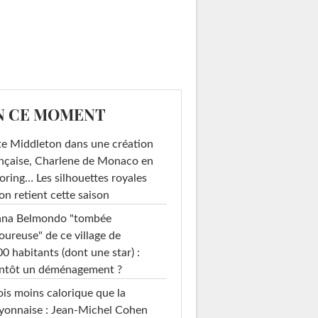
N CE MOMENT
e Middleton dans une création
nçaise, Charlene de Monaco en
loring… Les silhouettes royales
on retient cette saison
ana Belmondo "tombée
ureuse" de ce village de
0 habitants (dont une star) :
entôt un déménagement ?
ois moins calorique que la
yonnaise : Jean-Michel Cohen