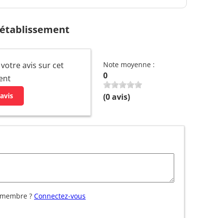
 établissement
votre avis sur cet
Note moyenne :
0
ent
avis
(
0
avis)
 membre ?
Connectez-vous