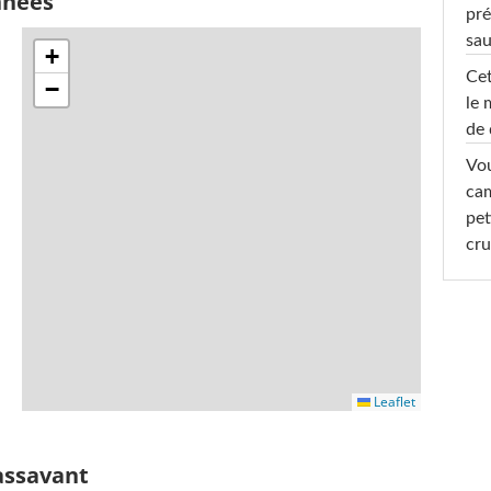
nnées
pré
sa
+
Cet
−
le 
de 
Vou
cam
pet
cru
Leaflet
assavant