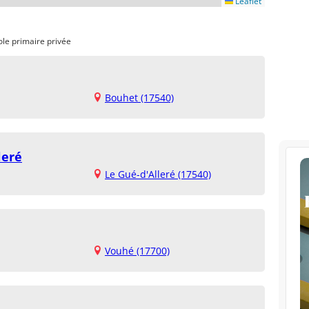
Leaflet
ole primaire privée
Bouhet (17540)
leré
Le Gué-d'Alleré (17540)
Vouhé (17700)