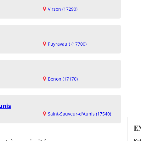
Virson (17290)
Puyravault (17700)
Benon (17170)
unis
Saint-Sauveur-d'Aunis (17540)
E
Kat