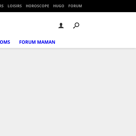
RS
LOISIRS
HOROSCOPE
HUGO
FORUM
NOMS
FORUM MAMAN