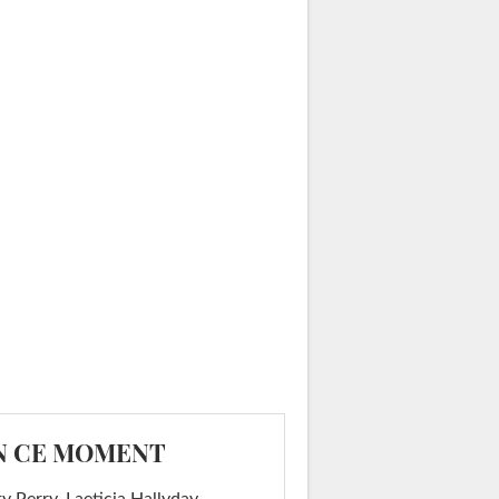
N CE MOMENT
y Perry, Laeticia Hallyday,