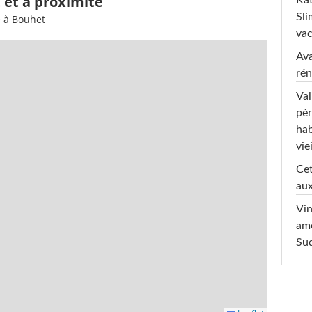
 et à proximité
Sli
e à Bouhet
va
Ava
rén
Val
pèr
hab
viei
Cet
aux
Vin
am
Sud