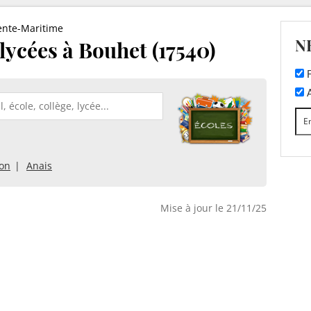
ente-Maritime
N
 lycées à Bouhet (17540)
F
A
son
Anais
Mise à jour le 21/11/25