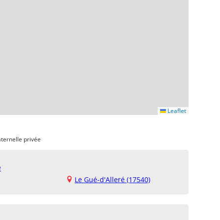
Leaflet
ternelle privée
é
Le Gué-d'Alleré (17540)