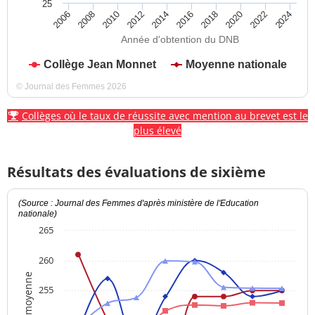
25
2012
2018
2024
2008
2014
2020
2010
2016
2022
2006
Année d'obtention du DNB
Collège Jean Monnet
Moyenne nationale
© Journal des Femmes 2026
Collèges où le taux de réussite avec mention au brevet est le
plus élevé
Résultats des évaluations de sixième
(Source : Journal des Femmes d'après ministère de l'Education
nationale)
265
260
Note moyenne
255