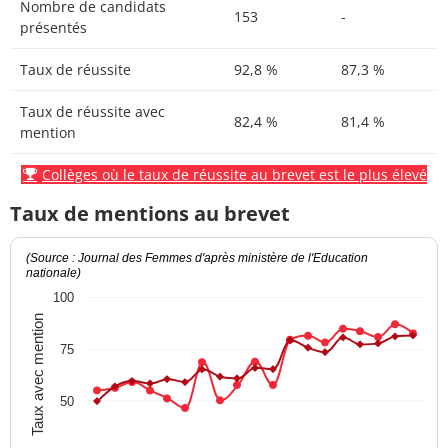
Nombre de candidats
153
-
présentés
Taux de réussite
92,8 %
87,3 %
Taux de réussite avec
82,4 %
81,4 %
mention
Collèges où le taux de réussite au brevet est le plus élevé
Taux de mentions au brevet
(Source : Journal des Femmes d'après ministère de l'Education
nationale)
100
Taux avec mention
75
50