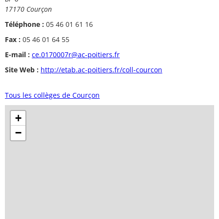
17170 Courçon
Téléphone :
05 46 01 61 16
Fax :
05 46 01 64 55
E-mail :
ce.0170007r@ac-poitiers.fr
Site Web :
http://etab.ac-poitiers.fr/coll-courcon
Tous les collèges de Courçon
+
−