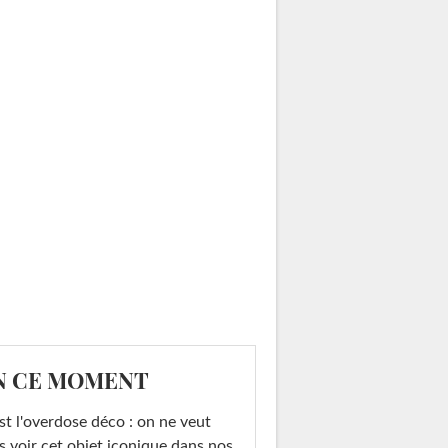
N CE MOMENT
st l'overdose déco : on ne veut
s voir cet objet iconique dans nos