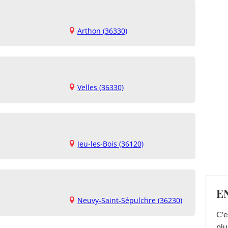
Arthon (36330)
Velles (36330)
Jeu-les-Bois (36120)
E
Neuvy-Saint-Sépulchre (36230)
C'e
plu