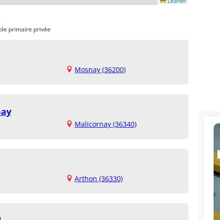
Leaflet
ole primaire privée
Mosnay (36200)
nay
Malicornay (36340)
Arthon (36330)