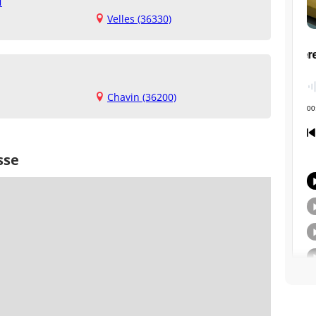
l
Velles (36330)
Chavin (36200)
sse