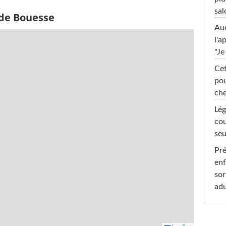
sal
 de Bouesse
Au
l'a
"Je
Cet
pou
che
Lég
cou
seu
Pré
enf
sor
adu