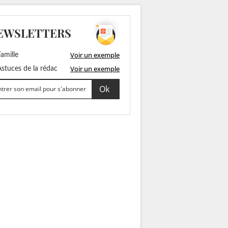
EWSLETTERS
Voir un exemple
amille
Voir un exemple
stuces de la rédac