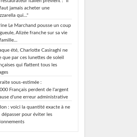
restaurateur italien prévient : "il
faut jamais acheter une
zarella qui..."
rine Le Marchand pousse un coup
gueule, Alizée franche sur sa vie
famille...
que été, Charlotte Casiraghi ne
e que par ces lunettes de soleil
nçaises qui flattent tous les
ages
raite sous-estimée :
000 Français perdent de l'argent
ause d'une erreur administrative
on : voici la quantité exacte à ne
 dépasser pour éviter les
llonnements