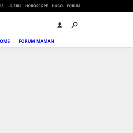
RS
LOISIRS
HOROSCOPE
HUGO
FORUM
NOMS
FORUM MAMAN