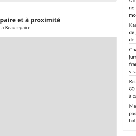
Un 
ne 
moz
paire et à proximité
Ka
e à Beaurepaire
de 
de 
Cha
jur
fra
vis
Ret
80 
à c
Mel
pas
ba