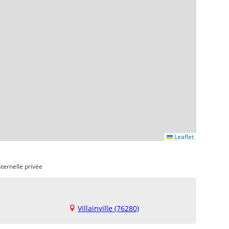
Leaflet
ternelle privée
Villainville (76280)