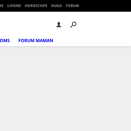
RS
LOISIRS
HOROSCOPE
HUGO
FORUM
NOMS
FORUM MAMAN