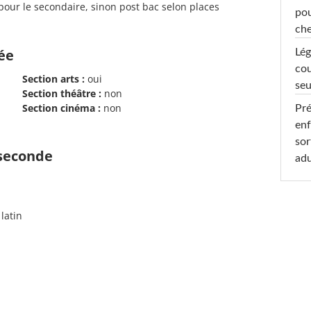
our le secondaire, sinon post bac selon places
pou
che
cée
Lég
cou
Section arts :
oui
seu
Section théâtre :
non
Section cinéma :
non
Pré
enf
sor
 seconde
adu
 latin