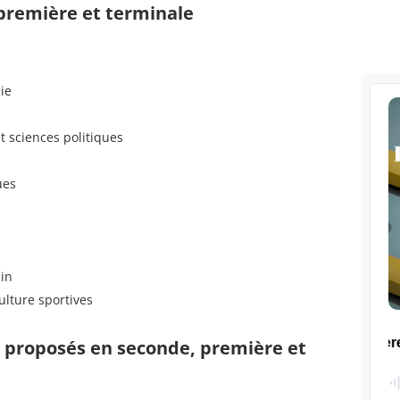
 première et terminale
ie
t sciences politiques
ues
in
ulture sportives
s proposés en seconde, première et