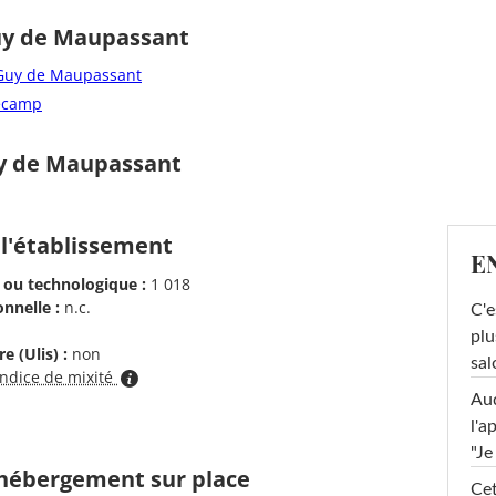
Guy de Maupassant
 Guy de Maupassant
Fécamp
uy de Maupassant
 l'établissement
E
 ou technologique :
1 018
nnelle :
n.c.
C'e
plu
e (Ulis) :
non
sal
indice de mixité
Au
l'a
"Je
d'hébergement sur place
Cet