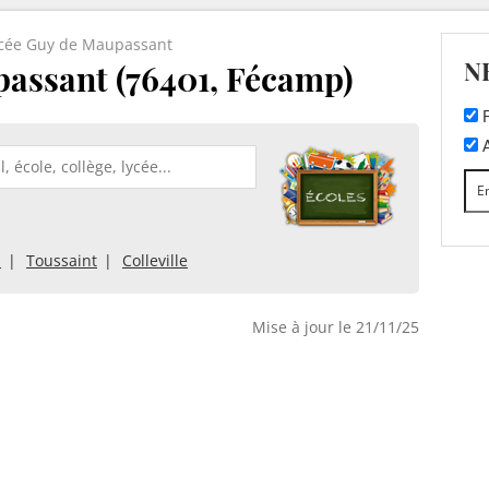
cée Guy de Maupassant
N
assant (76401, Fécamp)
F
A
p
Toussaint
Colleville
Mise à jour le 21/11/25