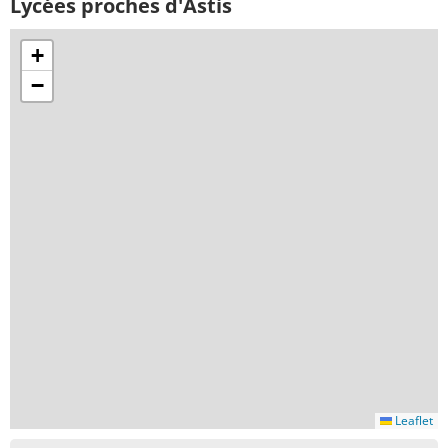
Lycées proches d'Astis
+
−
Leaflet