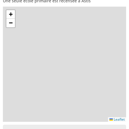
Une seule école primaire est recensée à Astis
+
−
Leaflet