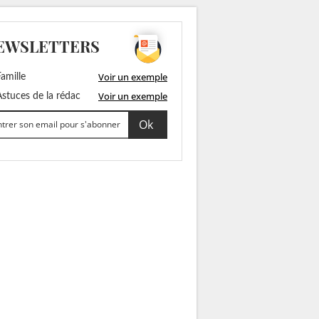
EWSLETTERS
Voir un exemple
amille
Voir un exemple
stuces de la rédac