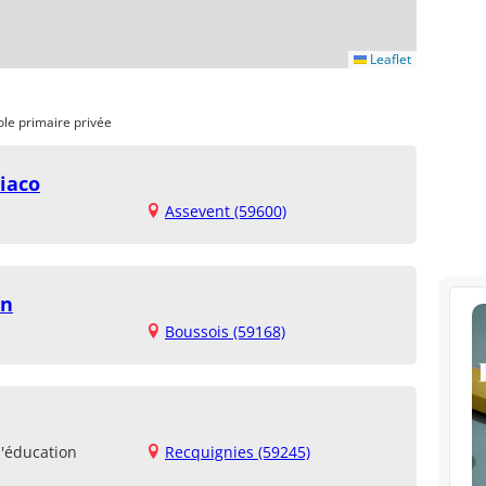
Leaflet
ole primaire privée
iaco
Assevent (59600)
in
Boussois (59168)
d'éducation
Recquignies (59245)