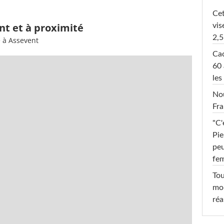
Cet
nt et à proximité
vis
2,5
e à Assevent
Cac
60 
les
Nou
Fra
"C'
Pie
peu
fe
Tou
mob
réa