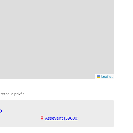
Leaflet
ternelle privée
o
Assevent (59600)