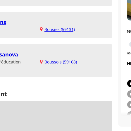
ans
Rousies (59131)
asanova
d'éducation
Boussois (59168)
ent