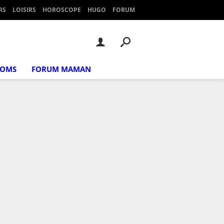
RS
LOISIRS
HOROSCOPE
HUGO
FORUM
NOMS
FORUM MAMAN