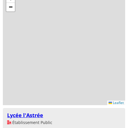
−
Leaflet
Lycée l'Astrée
Établissement Public