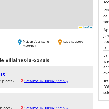
séc
Per
ce 
san
Leaflet
Apr
jur
Maison d'assistants
Autre structure
pou
maternels
la
La 
e Villaines-la-Gonais
wee
ann
exc
US
2 places)
Sceaux-sur-Huisne (72160)
Tra
"OU
sel
places)
Sceaux-sur-Huisne (72160)