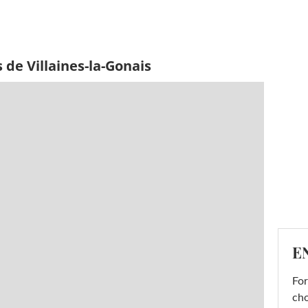
 de Villaines-la-Gonais
E
For
cho