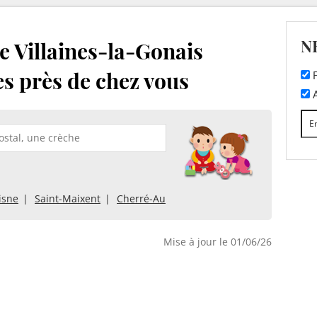
N
e Villaines-la-Gonais
es près de chez vous
F
A
isne
Saint-Maixent
Cherré-Au
Mise à jour le 01/06/26