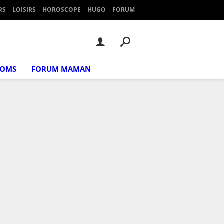
RS
LOISIRS
HOROSCOPE
HUGO
FORUM
NOMS
FORUM MAMAN