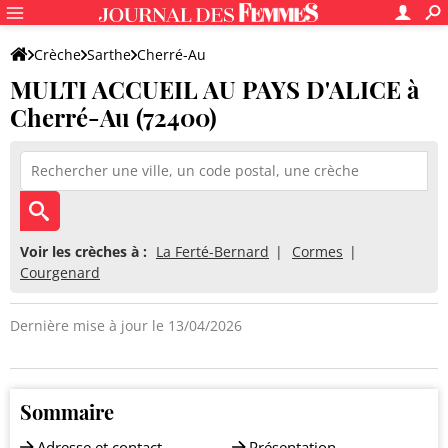
Crèche
Sarthe
Cherré-Au
MULTI ACCUEIL AU PAYS D'ALICE à
MULTI ACCUEIL AU PAYS D'ALICE
Cherré-Au (72400)
Voir les crèches à :
La Ferté-Bernard
Cormes
Courgenard
Dernière mise à jour le 13/04/2026
Sommaire
Adresse et contact
Présentation