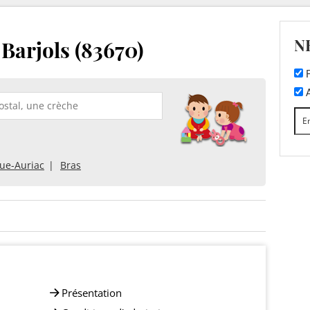
N
rjols (83670)
F
A
ue-Auriac
Bras
Présentation