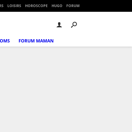
RS
LOISIRS
HOROSCOPE
HUGO
FORUM
NOMS
FORUM MAMAN