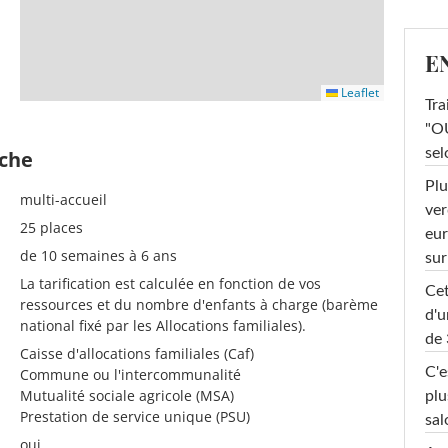
E
Leaflet
Tra
"OU
sel
èche
Plu
multi-accueil
ver
25 places
eur
de 10 semaines à 6 ans
sur
La tarification est calculée en fonction de vos
Cet
ressources et du nombre d'enfants à charge (barème
d'u
national fixé par les Allocations familiales).
de 
Caisse d'allocations familiales (Caf)
C'e
Commune ou l'intercommunalité
Mutualité sociale agricole (MSA)
plu
Prestation de service unique (PSU)
sal
oui