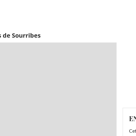
s de Sourribes
E
Cet