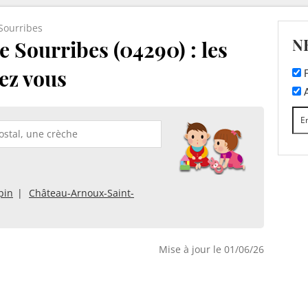
Sourribes
N
 Sourribes (04290) : les
ez vous
F
A
pin
Château-Arnoux-Saint-
Mise à jour le 01/06/26