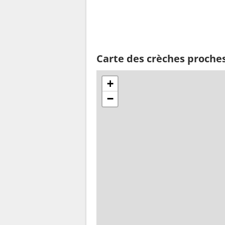
Carte des crèches proche
+
−