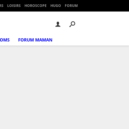
RS
LOISIRS
HOROSCOPE
HUGO
FORUM
NOMS
FORUM MAMAN