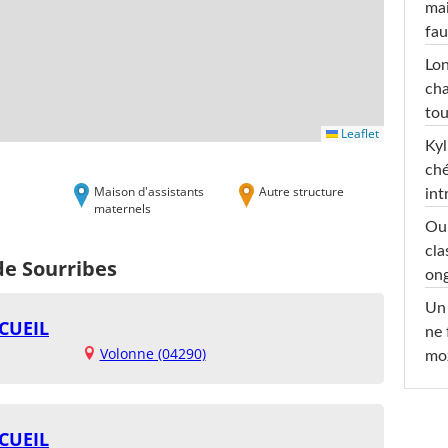
mai
fau
Lon
cha
tou
Leaflet
Kyl
ché
Maison d'assistants
Autre structure
int
maternels
Oub
cla
de Sourribes
ong
Un 
CUEIL
ne 
Volonne (04290)
moz
CUEIL