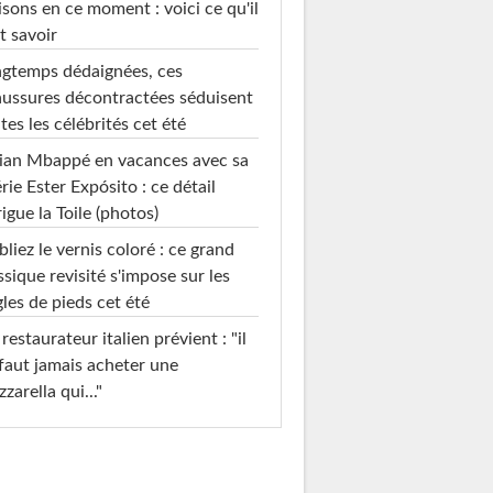
sons en ce moment : voici ce qu'il
t savoir
gtemps dédaignées, ces
ussures décontractées séduisent
tes les célébrités cet été
ian Mbappé en vacances avec sa
rie Ester Expósito : ce détail
rigue la Toile (photos)
liez le vernis coloré : ce grand
ssique revisité s'impose sur les
les de pieds cet été
restaurateur italien prévient : "il
faut jamais acheter une
zarella qui..."