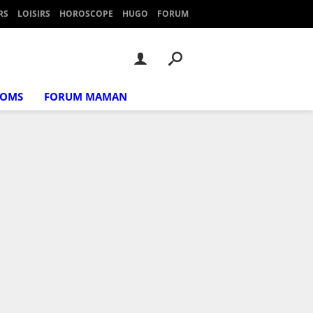
RS
LOISIRS
HOROSCOPE
HUGO
FORUM
NOMS
FORUM MAMAN