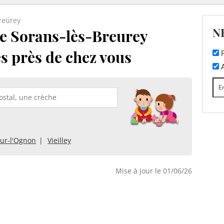
reurey
N
e Sorans-lès-Breurey
es près de chez vous
F
A
sur-l'Ognon
Vieilley
Mise à jour le 01/06/26