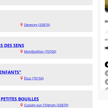
Devecey (25870)
S DES SENS
Montboillon (70700)
 ENFANTS"
Étuz (70150)
 PETITES BOUILLES
Cussey-sur-l'Ognon (25870)