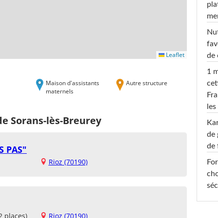
pla
men
Nut
fav
Leaflet
de 
1 m
Maison d'assistants
Autre structure
cet
maternels
Fra
les
de Sorans-lès-Breurey
Ka
de 
de 
S PAS"
Rioz (70190)
For
cho
séc
2 places)
Rioz (70190)