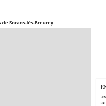
 de Sorans-lès-Breurey
E
Les
gen