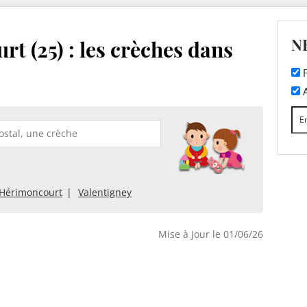
N
rt (25) : les crèches dans
F
A
Hérimoncourt
Valentigney
Mise à jour le 01/06/26