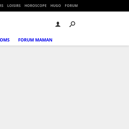
RS
LOISIRS
HOROSCOPE
HUGO
FORUM
NOMS
FORUM MAMAN