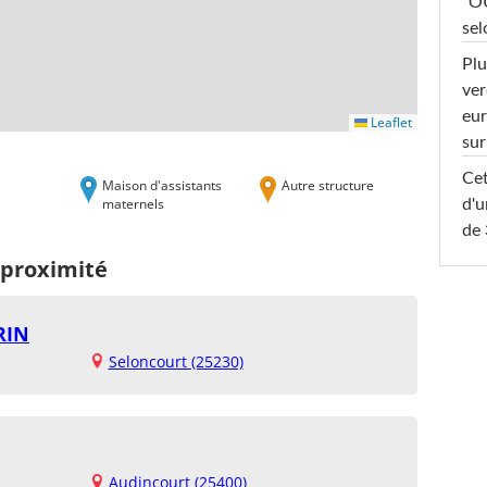
"OU
sel
Plu
ver
eur
Leaflet
sur
Cet
Maison d'assistants
Autre structure
maternels
d'u
de 
 proximité
RIN
Seloncourt (25230)
Audincourt (25400)