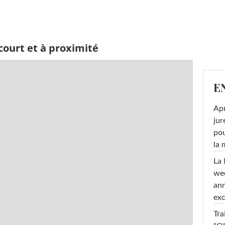
court et à proximité
E
Apr
jur
pou
la
La 
wee
ann
exc
Tra