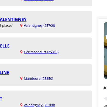
VALENTIGNEY
2 places)
Valentigney (25700)
ELLE
Hérimoncourt (25310)
LINE
Mandeure (25350)
T
Valentigney (25700)