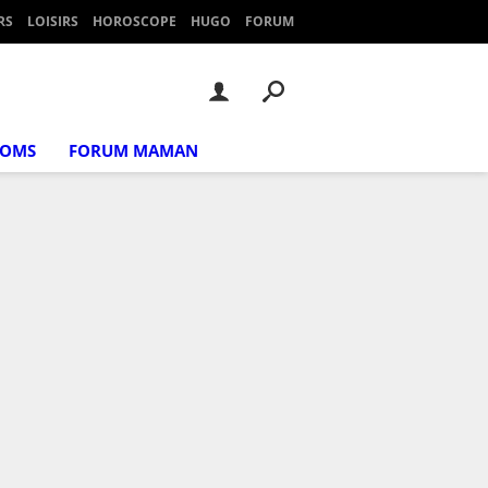
RS
LOISIRS
HOROSCOPE
HUGO
FORUM
NOMS
FORUM MAMAN