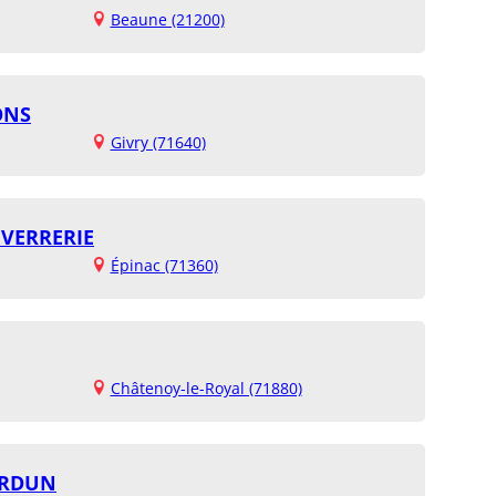
Beaune (21200)
ONS
Givry (71640)
 VERRERIE
Épinac (71360)
Châtenoy-le-Royal (71880)
ERDUN