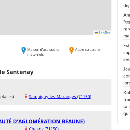
déj
Ann
"te
rar
Leaflet
ma
Est
Maison d'assistants
Autre structure
cap
maternels
ses
Jeu
 de Santenay
con
lor
Kat
places)
Sampigny-lès-Maranges (71150)
fra
tai
qu'
AUTÉ D'AGLOMÉRATION BEAUNE)
Chagny (71150)