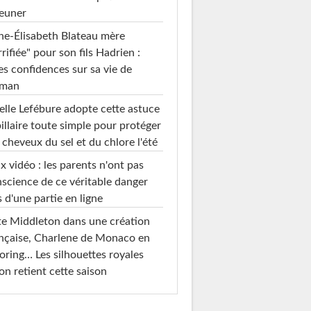
euner
e-Élisabeth Blateau mère
rrifiée" pour son fils Hadrien :
es confidences sur sa vie de
man
elle Lefébure adopte cette astuce
illaire toute simple pour protéger
 cheveux du sel et du chlore l'été
x vidéo : les parents n'ont pas
science de ce véritable danger
s d'une partie en ligne
e Middleton dans une création
nçaise, Charlene de Monaco en
loring… Les silhouettes royales
on retient cette saison