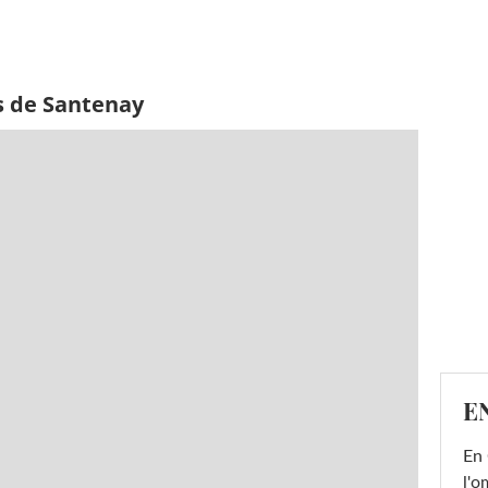
s de Santenay
E
En 
l'o