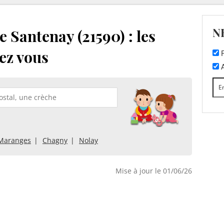
N
 Santenay (21590) : les
ez vous
F
A
-Maranges
Chagny
Nolay
Mise à jour le 01/06/26