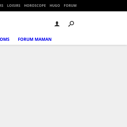
RS
LOISIRS
HOROSCOPE
HUGO
FORUM
NOMS
FORUM MAMAN