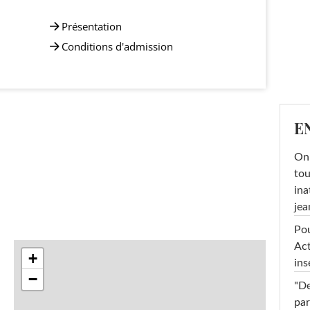
Présentation
Conditions d'admission
E
On 
tou
ina
jea
Pou
Act
+
ins
−
"De
par