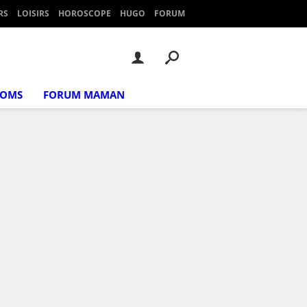
RS
LOISIRS
HOROSCOPE
HUGO
FORUM
NOMS
FORUM MAMAN