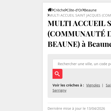
Crèche
Côte-d'Or
Beaune
MULTI ACCUEIL SAINT JACQUES (C
MULTI ACCUEIL 
(COMMUNAUTÉ 
BEAUNE) à Beaune
Voir les crèches à :
Vignoles
Sa
Serrigny
Dernière mise à jour le 13/04/2026