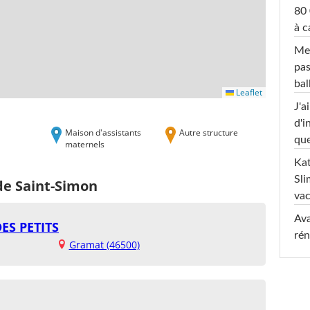
80 
à c
Mel
pas
ba
Leaflet
J'a
d'i
Maison d'assistants
Autre structure
que
maternels
Kat
Sli
de Saint-Simon
va
Ava
ES PETITS
rén
Gramat (46500)