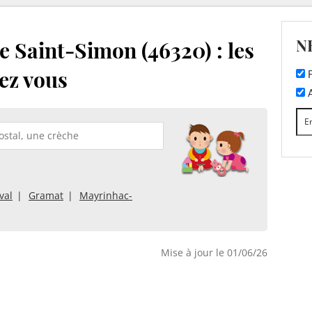
N
 Saint-Simon (46320) : les
ez vous
F
A
val
Gramat
Mayrinhac-
Mise à jour le 01/06/26