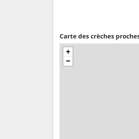
Carte des crèches proche
+
−