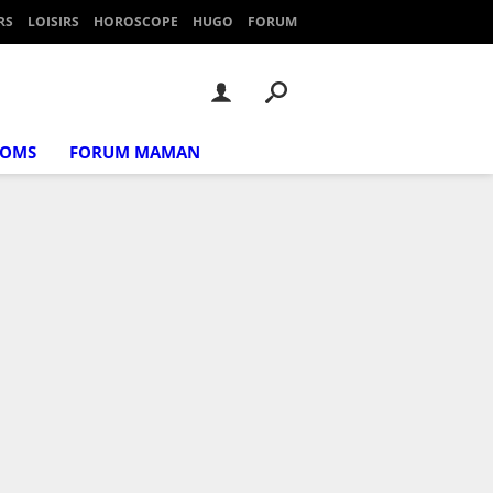
RS
LOISIRS
HOROSCOPE
HUGO
FORUM
NOMS
FORUM MAMAN