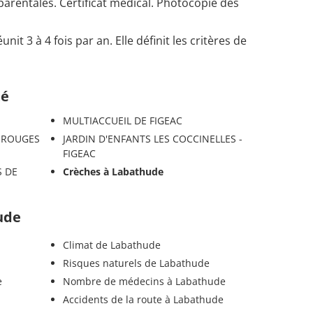
 parentales. Certificat médical. Photocopie des
t 3 à 4 fois par an. Elle définit les critères de
té
MULTIACCUEIL DE FIGEAC
S ROUGES
JARDIN D'ENFANTS LES COCCINELLES -
FIGEAC
S DE
Crèches à Labathude
ude
Climat de Labathude
Risques naturels de Labathude
e
Nombre de médecins à Labathude
Accidents de la route à Labathude