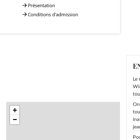
Présentation
Conditions d'admission
E
Le 
Win
tou
On 
+
tou
−
ina
jea
Pou