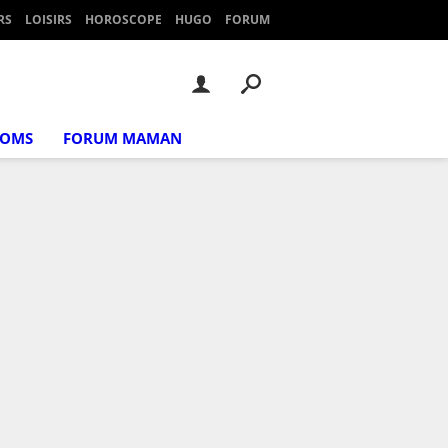
RS
LOISIRS
HOROSCOPE
HUGO
FORUM
NOMS
FORUM MAMAN