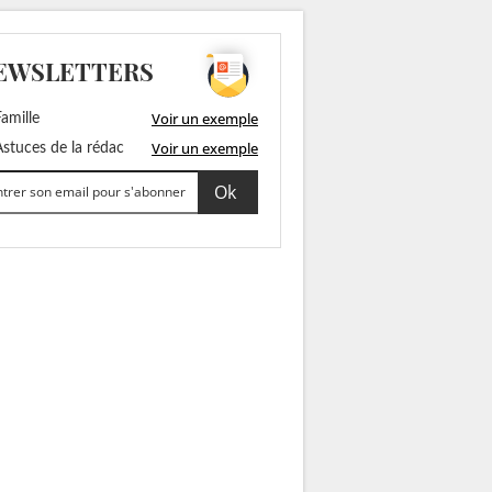
EWSLETTERS
Voir un exemple
amille
Voir un exemple
stuces de la rédac