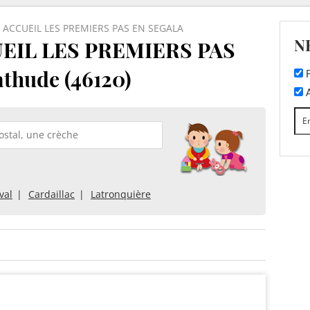
I ACCUEIL LES PREMIERS PAS EN SEGALA
N
EIL LES PREMIERS PAS
thude (46120)
F
A
val
Cardaillac
Latronquière