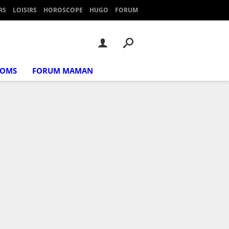
RS
LOISIRS
HOROSCOPE
HUGO
FORUM
NOMS
FORUM MAMAN