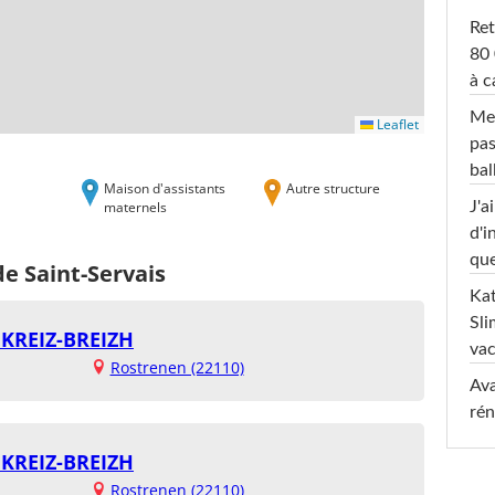
Ret
80 
à c
Mel
Leaflet
pas
ba
Maison d'assistants
Autre structure
maternels
J'a
d'i
que
de Saint-Servais
Kat
Sli
KREIZ-BREIZH
va
Rostrenen (22110)
Ava
rén
KREIZ-BREIZH
Rostrenen (22110)