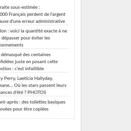
raite sous-estimée :
000 Français perdent de l'argent
ause d'une erreur administrative
on : voici la quantité exacte à ne
 dépasser pour éviter les
llonnements
i démasqué des centaines
nfidèles juste en posant cette
stion : c'est infaillible
y Perry, Laeticia Hallyday,
mane... Où les stars passent leurs
cances d'été ? PHOTOS
nt-après : des toilettes basiques
ovées pour être copiées