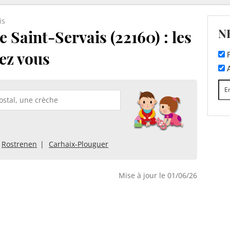
is
N
 Saint-Servais (22160) : les
ez vous
F
A
Rostrenen
Carhaix-Plouguer
Mise à jour le 01/06/26