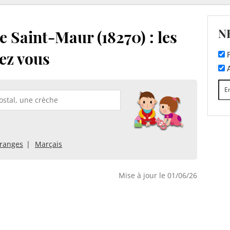
N
 Saint-Maur (18270) : les
ez vous
F
A
ranges
Marçais
Mise à jour le 01/06/26