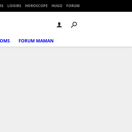
RS
LOISIRS
HOROSCOPE
HUGO
FORUM
NOMS
FORUM MAMAN