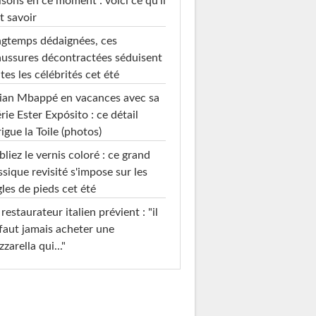
sons en ce moment : voici ce qu'il
t savoir
gtemps dédaignées, ces
ussures décontractées séduisent
tes les célébrités cet été
ian Mbappé en vacances avec sa
rie Ester Expósito : ce détail
rigue la Toile (photos)
liez le vernis coloré : ce grand
ssique revisité s'impose sur les
les de pieds cet été
restaurateur italien prévient : "il
faut jamais acheter une
zarella qui..."