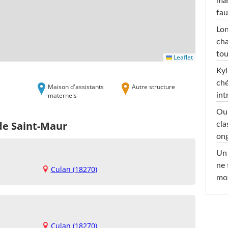
mai
fau
Lon
cha
tou
Leaflet
Kyl
ché
Maison d'assistants
Autre structure
maternels
int
Oub
de Saint-Maur
cla
ong
Un 
ne 
Culan (18270)
moz
Culan (18270)