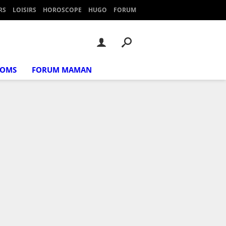
RS
LOISIRS
HOROSCOPE
HUGO
FORUM
NOMS
FORUM MAMAN