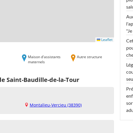
plu
sal
Au
l'a
"Je
Leaflet
Cet
pou
che
Maison d'assistants
Autre structure
maternels
Lég
cou
de Saint-Baudille-de-la-Tour
seu
Pré
enf
sor
Montalieu-Vercieu (38390)
adu