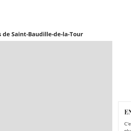
 de Saint-Baudille-de-la-Tour
E
C'e