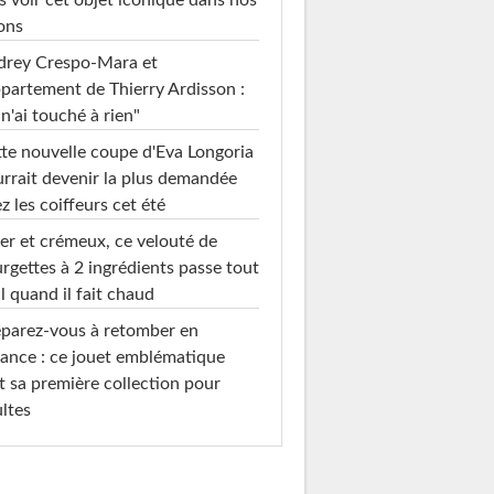
s voir cet objet iconique dans nos
ons
drey Crespo-Mara et
ppartement de Thierry Ardisson :
 n'ai touché à rien"
te nouvelle coupe d'Eva Longoria
rrait devenir la plus demandée
z les coiffeurs cet été
er et crémeux, ce velouté de
rgettes à 2 ingrédients passe tout
l quand il fait chaud
parez-vous à retomber en
ance : ce jouet emblématique
t sa première collection pour
ltes