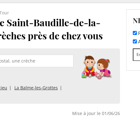
-Tour
N
e Saint-Baudille-de-la-
crèches près de chez vous
F
A
cieu
La Balme-les-Grottes
Mise à jour le 01/06/26