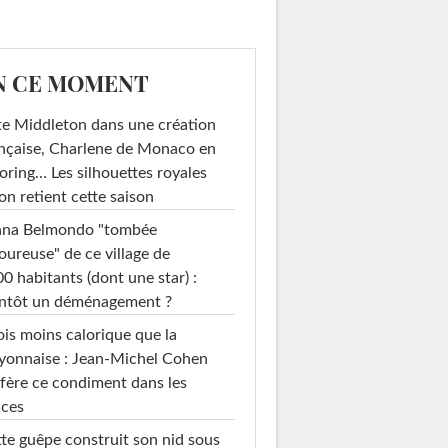
N CE MOMENT
e Middleton dans une création
nçaise, Charlene de Monaco en
loring… Les silhouettes royales
on retient cette saison
ana Belmondo "tombée
ureuse" de ce village de
0 habitants (dont une star) :
entôt un déménagement ?
ois moins calorique que la
yonnaise : Jean-Michel Cohen
fère ce condiment dans les
uces
te guêpe construit son nid sous