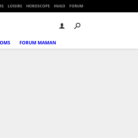
RS
LOISIRS
HOROSCOPE
HUGO
FORUM
NOMS
FORUM MAMAN