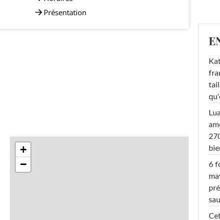
Présentation
E
Kat
fra
tai
qu'
Lu
amo
270
+
bi
−
6 f
ma
pré
sa
Cet