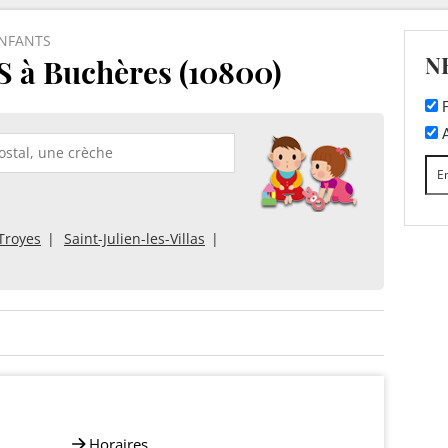
ENFANTS
N
à Buchères (10800)
F
A
Troyes
Saint-Julien-les-Villas
Horaires