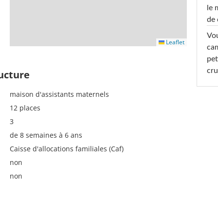
le 
de 
Vou
Leaflet
cam
pet
cru
ructure
maison d'assistants maternels
12 places
3
de 8 semaines à 6 ans
Caisse d'allocations familiales (Caf)
non
non