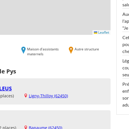
sal
Au
l'a
"Je
Leaflet
Cet
pou
Maison d'assistants
Autre structure
che
maternels
Lég
cou
de Pys
seu
Pré
BLEUS
enf
places)
Ligny-Thilloy (62450)
sor
adu
2 places)
Bapaume (62450)