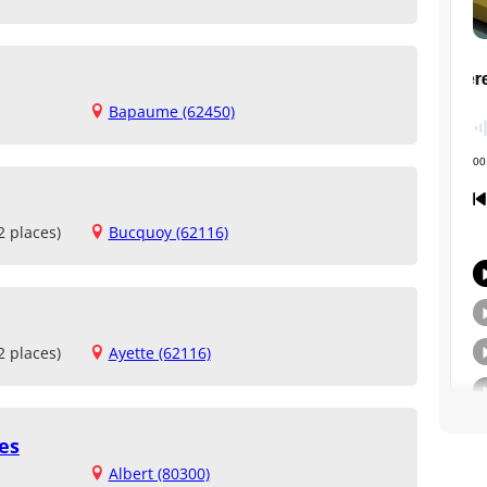
Bapaume (62450)
2 places)
Bucquoy (62116)
2 places)
Ayette (62116)
es
Albert (80300)