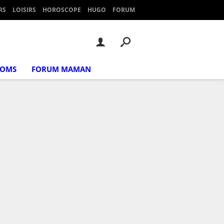
RS
LOISIRS
HOROSCOPE
HUGO
FORUM
NOMS
FORUM MAMAN