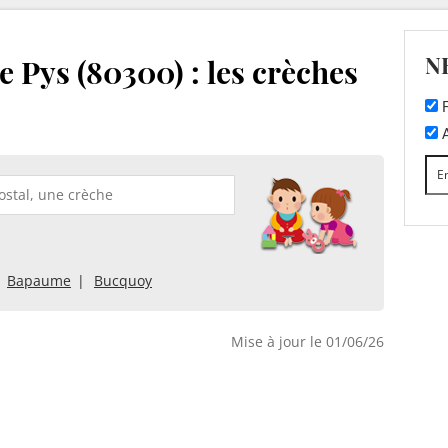
N
 Pys (80300) : les crèches
F
A
Bapaume
Bucquoy
Mise à jour le 01/06/26