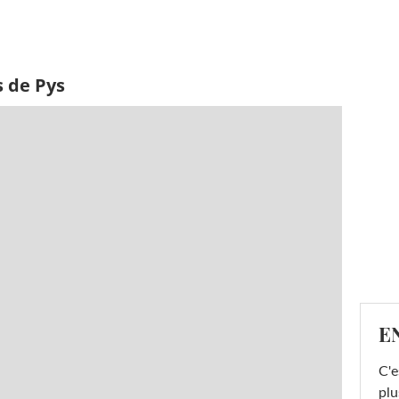
s de Pys
E
C'e
plu