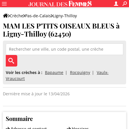
Crèche
Pas-de-Calais
Ligny-Thilloy
MAM LES P'TITS OISEAUX BLEUS à
MAM LES P'TITS OISEAUX BLEUS
Ligny-Thilloy (62450)
Voir les crèches à :
Bapaume
Rocquigny
Vaulx-
Vraucourt
Dernière mise à jour le 13/04/2026
Sommaire
Adresse et contact
Horaires