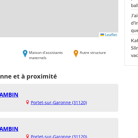
ba
J'a
d'i
que
Leaflet
Kat
Sli
Maison d'assistants
Autre structure
va
maternels
onne et à proximité
BAMBIN
Portet-sur-Garonne (31120)
BAMBIN
Portet-sur-Garonne (31120)