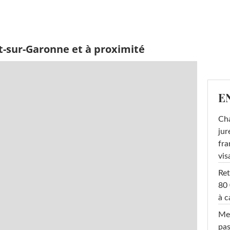
t-sur-Garonne et à proximité
E
Cha
jur
fra
vis
Ret
80 
à c
Mel
pas