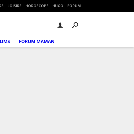
RS
LOISIRS
HOROSCOPE
HUGO
FORUM
NOMS
FORUM MAMAN