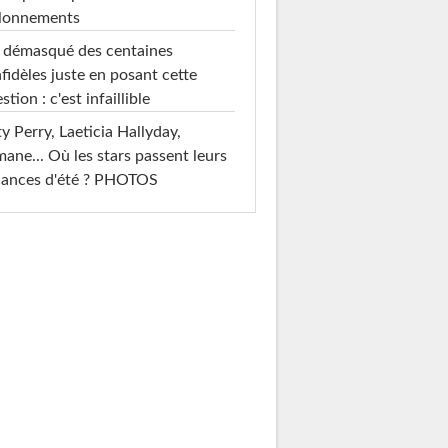
llonnements
i démasqué des centaines
nfidèles juste en posant cette
stion : c'est infaillible
y Perry, Laeticia Hallyday,
mane... Où les stars passent leurs
cances d'été ? PHOTOS