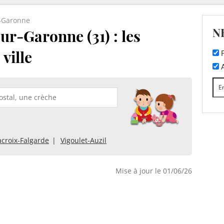
r-Garonne
N
ur-Garonne (31) : les
ville
F
A
acroix-Falgarde
Vigoulet-Auzil
Mise à jour le 01/06/26