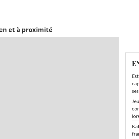
en et à proximité
E
Est
cap
ses
Jeu
con
lor
Kat
fra