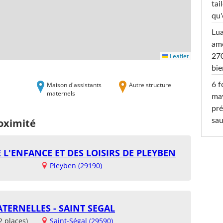
tai
qu'
Lu
amo
Leaflet
270
bi
Maison d'assistants
Autre structure
6 f
maternels
ma
pré
sa
roximité
 L'ENFANCE ET DES LOISIRS DE PLEYBEN
Pleyben (29190)
TERNELLES - SAINT SEGAL
2 places)
Saint-Ségal (29590)