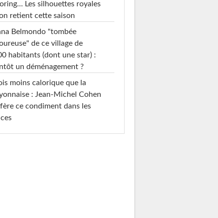
loring… Les silhouettes royales
on retient cette saison
ana Belmondo "tombée
ureuse" de ce village de
0 habitants (dont une star) :
entôt un déménagement ?
ois moins calorique que la
yonnaise : Jean-Michel Cohen
fère ce condiment dans les
uces