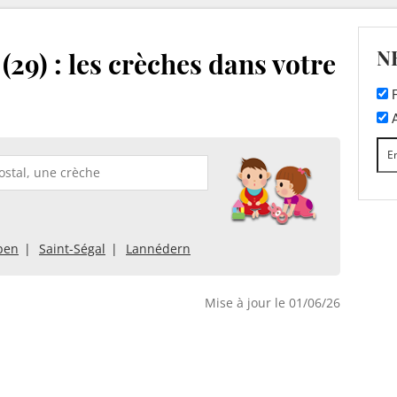
N
(29) : les crèches dans votre
F
A
yben
Saint-Ségal
Lannédern
Mise à jour le 01/06/26