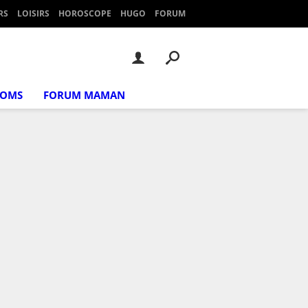
RS
LOISIRS
HOROSCOPE
HUGO
FORUM
NOMS
FORUM MAMAN