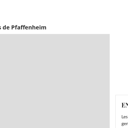
s de Pfaffenheim
E
Les
gen