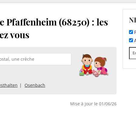
N
 Pfaffenheim (68250) : les
ez vous
F
A
sthalten
Osenbach
Mise à jour le 01/06/26