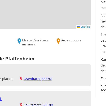
pla
men
Nut
fav
Leaflet
de 
1 m
Maison d'assistants
Autre structure
cet
maternels
Fra
les
 de Pfaffenheim
Ka
de 
de 
2 places)
Osenbach (68570)
For
cho
séc
L
Soultzmatt (68570)