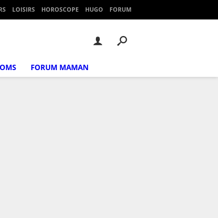
RS
LOISIRS
HOROSCOPE
HUGO
FORUM
NOMS
FORUM MAMAN